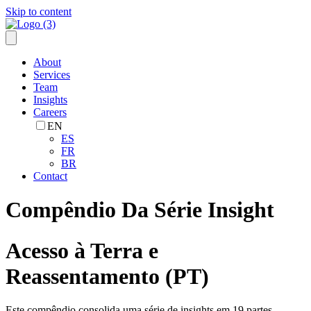
Skip to content
About
Services
Team
Insights
Careers
EN
ES
FR
BR
Contact
Compêndio Da Série Insight
Acesso à Terra e
Reassentamento (PT)
Este compêndio consolida uma série de insights em 19 partes