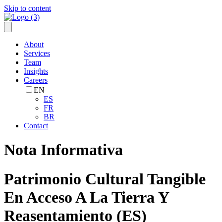
Skip to content
About
Services
Team
Insights
Careers
EN
ES
FR
BR
Contact
Nota Informativa
Patrimonio Cultural Tangible
En Acceso A La Tierra Y
Reasentamiento (ES)